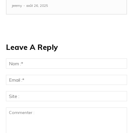
jeremy
-
août 26, 2025
Leave A Reply
No
:*
Ema
:*
Sit
: