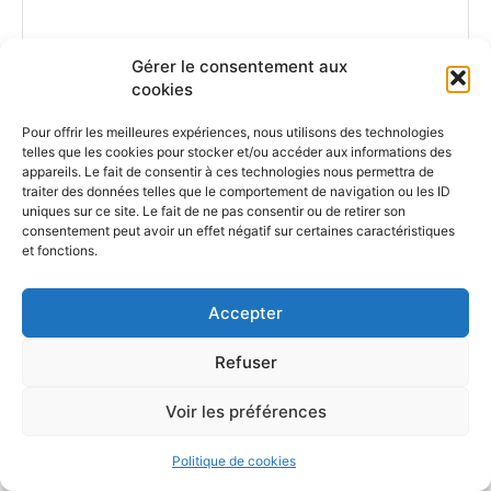
Gérer le consentement aux
cookies
Commenter
:
Pour offrir les meilleures expériences, nous utilisons des technologies
telles que les cookies pour stocker et/ou accéder aux informations des
appareils. Le fait de consentir à ces technologies nous permettra de
traiter des données telles que le comportement de navigation ou les ID
uniques sur ce site. Le fait de ne pas consentir ou de retirer son
consentement peut avoir un effet négatif sur certaines caractéristiques
et fonctions.
Restez à l'écoute - Recevez les
dernières actualités dans votre
Accepter
boîte mail
Refuser
S'ABONNER
Voir les préférences
Politique de cookies