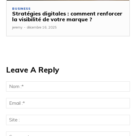
BUSINESS
Stratégies digitales : comment renforcer
la visibilité de votre marque ?
jeremy
-
décembre 16, 2025
Leave A Reply
No
:*
Ema
:*
Sit
: