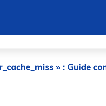
WEB
IT/TECH
DATA
CYBERSÉCUR
err_cache_miss » : Guide 