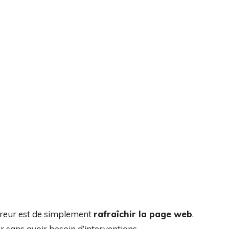
rreur est de simplement
rafraîchir la page web
.
r sans avoir besoin d’interventions