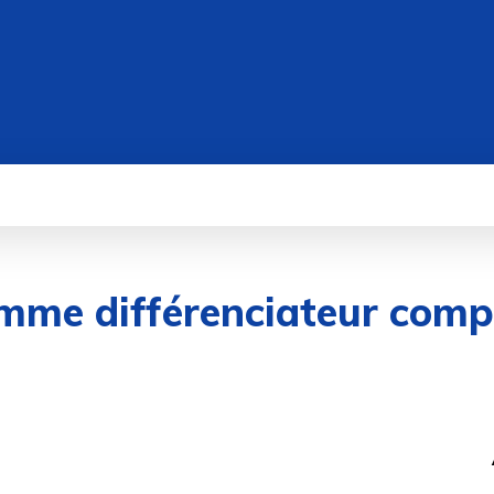
WEB
IT/TECH
DATA
CYBERSÉCUR
omme différenciateur compé