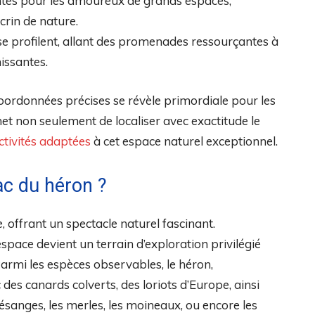
antes pour les amoureux de grands espaces,
crin de nature.
se profilent, allant des promenades ressourçantes à
issantes.
oordonnées précises se révèle primordiale pour les
met non seulement de localiser avec exactitude le
ctivités adaptées
à cet espace naturel exceptionnel.
ac du héron ?
e, offrant un spectacle naturel fascinant.
pace devient un terrain d’exploration privilégié
armi les espèces observables, le héron,
es canards colverts, des loriots d’Europe, ainsi
ésanges, les merles, les moineaux, ou encore les