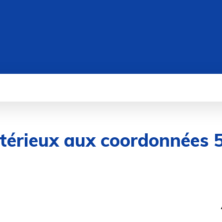
WEB
IT/TECH
DATA
CYBERSÉCUR
stérieux aux coordonnées 