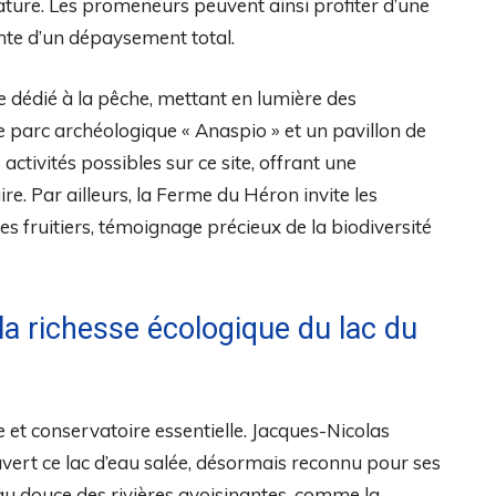
ature. Les promeneurs peuvent ainsi profiter d’une
nte d’un dépaysement total.
ce dédié à la pêche, mettant en lumière des
 parc archéologique « Anaspio » et un pavillon de
tivités possibles sur ce site, offrant une
e. Par ailleurs, la Ferme du Héron invite les
res fruitiers, témoignage précieux de la biodiversité
la richesse écologique du lac du
et conservatoire essentielle. Jacques-Nicolas
uvert ce lac d’eau salée, désormais reconnu pour ses
au douce des rivières avoisinantes, comme la