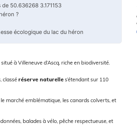
s de 50.636268 3.171153
 héron ?
chesse écologique du lac du héron
itué à Villeneuve d’Ascq, riche en biodiversité.
3
, classé
réserve naturelle
s’étendant sur 110
t le marché emblématique, les canards colverts, et
ndonnées, balades à vélo, pêche respectueuse, et