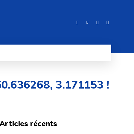
ITÉ
MORE
50.636268, 3.171153 !
Articles récents