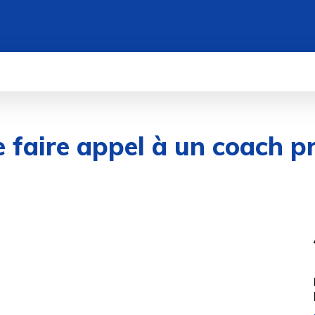
WEB
IT/TECH
DATA
CYBERSÉCUR
 faire appel à un coach p