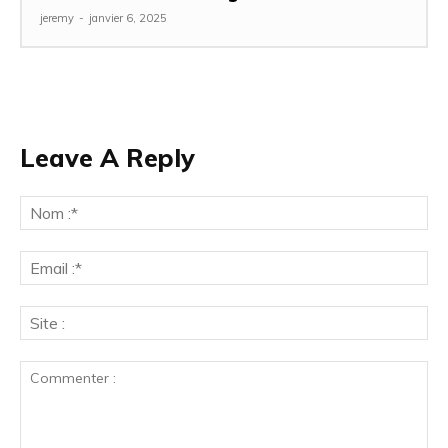
jeremy
-
janvier 6, 2025
Leave A Reply
No
:*
Ema
:*
Sit
: